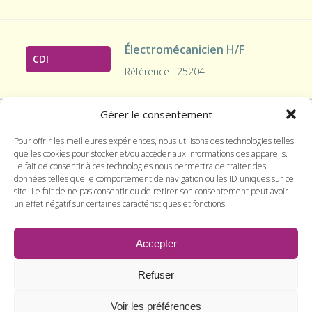
Électromécanicien H/F
CDI
Référence : 25204
Gérer le consentement
Économiste de la
Pour offrir les meilleures expériences, nous utilisons des technologies telles
construction
CDI
que les cookies pour stocker et/ou accéder aux informations des appareils.
Référence : 24104
Le fait de consentir à ces technologies nous permettra de traiter des
données telles que le comportement de navigation ou les ID uniques sur ce
site. Le fait de ne pas consentir ou de retirer son consentement peut avoir
un effet négatif sur certaines caractéristiques et fonctions.
1
2
3
4
...
26
27
28
→
Accepter
Refuser
2026 Yane Vert |
Mentions légales
| Réalisation et conception
Voir les préférences